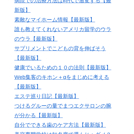
病院での治療方法は時代で激変する【最
新版】
素敵なマイホーム情報【最新版】
誰も教えてくれないアメリカ留学のウラ
のウラ【最新版】
サプリメントでこどもの背を伸ばそう
【最新版】
健康でいるための１０の法則【最新版】
Web集客のキホン＋αをまじめに考える
【最新版】
エステ巡り日記【最新版】
つけるグルーの量でまつエクサロンの腕
が分かる【最新版】
自分でできる歯のケア方法【最新版】