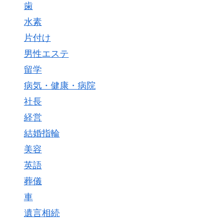
歯
水素
片付け
男性エステ
留学
病気・健康・病院
社長
経営
結婚指輪
美容
英語
葬儀
車
遺言相続