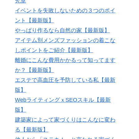
究室
イベントを失敗しないための３つのポイ
ント【最新版】
やっぱり作るなら自然の家【最新版】
アイテム別メンズファッションの着こな
しポイントをご紹介【最新版】
離婚にこんな費用かかるって知ってます
か？【最新版】
エステで高血圧を予防している私【最新
版】
WebライティングｘSEOスキル【最新
版】
建築家によって家づくりはこんなに変わ
る【最新版】