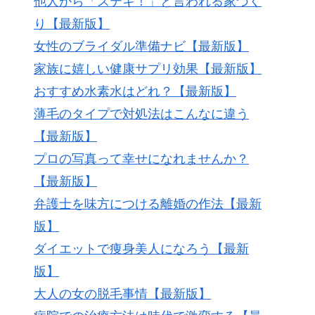
他人から「ステキ！」と言われる家づく
り【最新版】
女性のブライダル準備ナビ【最新版】
家族に嬉しい健康サプリ効果【最新版】
おすすめ水素水はどれ？【最新版】
薄毛のタイプで対処法はこんなに違う
【最新版】
プロの写真って幸せになれませんか？
【最新版】
弁護士を味方につける離婚の作法【最新
版】
ダイエットで痩身美人になろう【最新
版】
大人の女の脱毛事情【最新版】