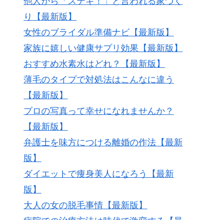
他人から「ステキ！」と言われる家づく
り【最新版】
女性のブライダル準備ナビ【最新版】
家族に嬉しい健康サプリ効果【最新版】
おすすめ水素水はどれ？【最新版】
薄毛のタイプで対処法はこんなに違う
【最新版】
プロの写真って幸せになれませんか？
【最新版】
弁護士を味方につける離婚の作法【最新
版】
ダイエットで痩身美人になろう【最新
版】
大人の女の脱毛事情【最新版】