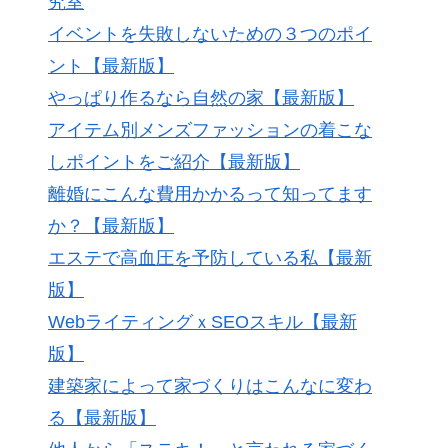
究室
イベントを失敗しないための３つのポイ
ント【最新版】
やっぱり作るなら自然の家【最新版】
アイテム別メンズファッションの着こな
しポイントをご紹介【最新版】
離婚にこんな費用かかるって知ってます
か？【最新版】
エステで高血圧を予防している私【最新
版】
WebライティングｘSEOスキル【最新
版】
建築家によって家づくりはこんなに変わ
る【最新版】