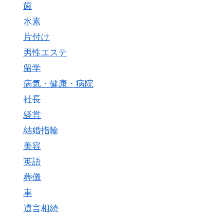
歯
水素
片付け
男性エステ
留学
病気・健康・病院
社長
経営
結婚指輪
美容
英語
葬儀
車
遺言相続