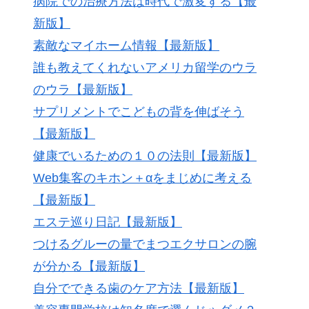
病院での治療方法は時代で激変する【最
新版】
素敵なマイホーム情報【最新版】
誰も教えてくれないアメリカ留学のウラ
のウラ【最新版】
サプリメントでこどもの背を伸ばそう
【最新版】
健康でいるための１０の法則【最新版】
Web集客のキホン＋αをまじめに考える
【最新版】
エステ巡り日記【最新版】
つけるグルーの量でまつエクサロンの腕
が分かる【最新版】
自分でできる歯のケア方法【最新版】