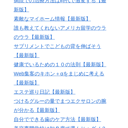
病院での治療方法は時代で激変する【最
新版】
素敵なマイホーム情報【最新版】
誰も教えてくれないアメリカ留学のウラ
のウラ【最新版】
サプリメントでこどもの背を伸ばそう
【最新版】
健康でいるための１０の法則【最新版】
Web集客のキホン＋αをまじめに考える
【最新版】
エステ巡り日記【最新版】
つけるグルーの量でまつエクサロンの腕
が分かる【最新版】
自分でできる歯のケア方法【最新版】