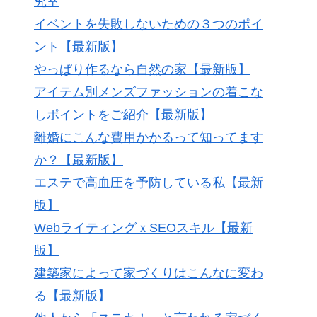
究室
イベントを失敗しないための３つのポイ
ント【最新版】
やっぱり作るなら自然の家【最新版】
アイテム別メンズファッションの着こな
しポイントをご紹介【最新版】
離婚にこんな費用かかるって知ってます
か？【最新版】
エステで高血圧を予防している私【最新
版】
WebライティングｘSEOスキル【最新
版】
建築家によって家づくりはこんなに変わ
る【最新版】