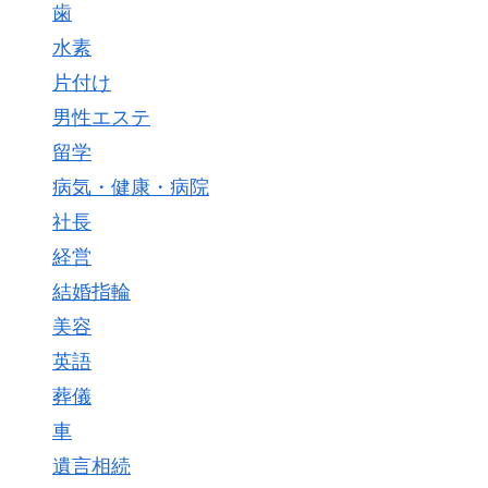
歯
水素
片付け
男性エステ
留学
病気・健康・病院
社長
経営
結婚指輪
美容
英語
葬儀
車
遺言相続