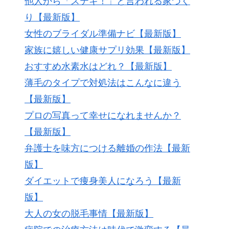
他人から「ステキ！」と言われる家づく
り【最新版】
女性のブライダル準備ナビ【最新版】
家族に嬉しい健康サプリ効果【最新版】
おすすめ水素水はどれ？【最新版】
薄毛のタイプで対処法はこんなに違う
【最新版】
プロの写真って幸せになれませんか？
【最新版】
弁護士を味方につける離婚の作法【最新
版】
ダイエットで痩身美人になろう【最新
版】
大人の女の脱毛事情【最新版】