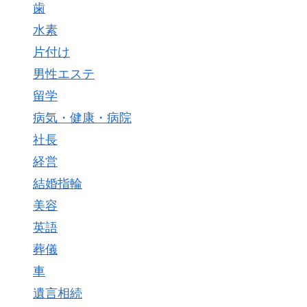
歯
水素
片付け
男性エステ
留学
病気・健康・病院
社長
経営
結婚指輪
美容
英語
葬儀
車
遺言相続