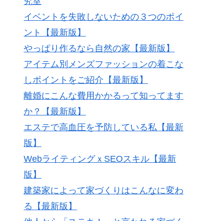
究室
イベントを失敗しないための３つのポイ
ント【最新版】
やっぱり作るなら自然の家【最新版】
アイテム別メンズファッションの着こな
しポイントをご紹介【最新版】
離婚にこんな費用かかるって知ってます
か？【最新版】
エステで高血圧を予防している私【最新
版】
WebライティングｘSEOスキル【最新
版】
建築家によって家づくりはこんなに変わ
る【最新版】