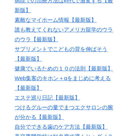
病院での治療方法は時代で激変する【最
新版】
素敵なマイホーム情報【最新版】
誰も教えてくれないアメリカ留学のウラ
のウラ【最新版】
サプリメントでこどもの背を伸ばそう
【最新版】
健康でいるための１０の法則【最新版】
Web集客のキホン＋αをまじめに考える
【最新版】
エステ巡り日記【最新版】
つけるグルーの量でまつエクサロンの腕
が分かる【最新版】
自分でできる歯のケア方法【最新版】