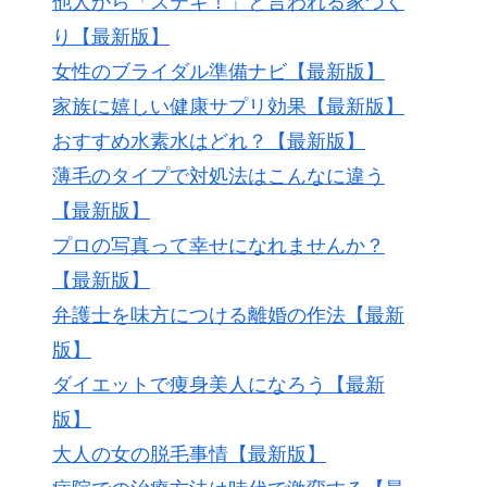
他人から「ステキ！」と言われる家づく
り【最新版】
女性のブライダル準備ナビ【最新版】
家族に嬉しい健康サプリ効果【最新版】
おすすめ水素水はどれ？【最新版】
薄毛のタイプで対処法はこんなに違う
【最新版】
プロの写真って幸せになれませんか？
【最新版】
弁護士を味方につける離婚の作法【最新
版】
ダイエットで痩身美人になろう【最新
版】
大人の女の脱毛事情【最新版】