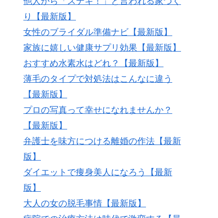
他人から「ステキ！」と言われる家づく
り【最新版】
女性のブライダル準備ナビ【最新版】
家族に嬉しい健康サプリ効果【最新版】
おすすめ水素水はどれ？【最新版】
薄毛のタイプで対処法はこんなに違う
【最新版】
プロの写真って幸せになれませんか？
【最新版】
弁護士を味方につける離婚の作法【最新
版】
ダイエットで痩身美人になろう【最新
版】
大人の女の脱毛事情【最新版】