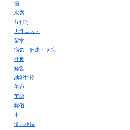
歯
水素
片付け
男性エステ
留学
病気・健康・病院
社長
経営
結婚指輪
美容
英語
葬儀
車
遺言相続