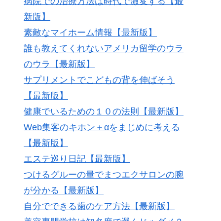
病院での治療方法は時代で激変する【最
新版】
素敵なマイホーム情報【最新版】
誰も教えてくれないアメリカ留学のウラ
のウラ【最新版】
サプリメントでこどもの背を伸ばそう
【最新版】
健康でいるための１０の法則【最新版】
Web集客のキホン＋αをまじめに考える
【最新版】
エステ巡り日記【最新版】
つけるグルーの量でまつエクサロンの腕
が分かる【最新版】
自分でできる歯のケア方法【最新版】