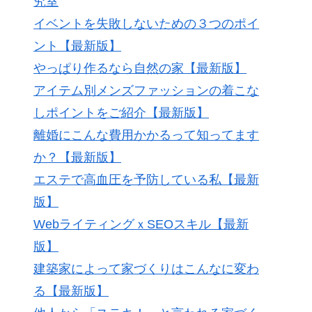
究室
イベントを失敗しないための３つのポイ
ント【最新版】
やっぱり作るなら自然の家【最新版】
アイテム別メンズファッションの着こな
しポイントをご紹介【最新版】
離婚にこんな費用かかるって知ってます
か？【最新版】
エステで高血圧を予防している私【最新
版】
WebライティングｘSEOスキル【最新
版】
建築家によって家づくりはこんなに変わ
る【最新版】