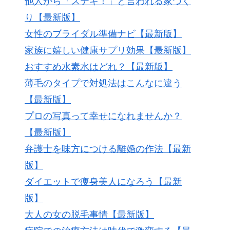
他人から「ステキ！」と言われる家づく
り【最新版】
女性のブライダル準備ナビ【最新版】
家族に嬉しい健康サプリ効果【最新版】
おすすめ水素水はどれ？【最新版】
薄毛のタイプで対処法はこんなに違う
【最新版】
プロの写真って幸せになれませんか？
【最新版】
弁護士を味方につける離婚の作法【最新
版】
ダイエットで痩身美人になろう【最新
版】
大人の女の脱毛事情【最新版】