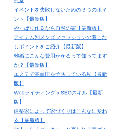
究室
イベントを失敗しないための３つのポイ
ント【最新版】
やっぱり作るなら自然の家【最新版】
アイテム別メンズファッションの着こな
しポイントをご紹介【最新版】
離婚にこんな費用かかるって知ってます
か？【最新版】
エステで高血圧を予防している私【最新
版】
WebライティングｘSEOスキル【最新
版】
建築家によって家づくりはこんなに変わ
る【最新版】