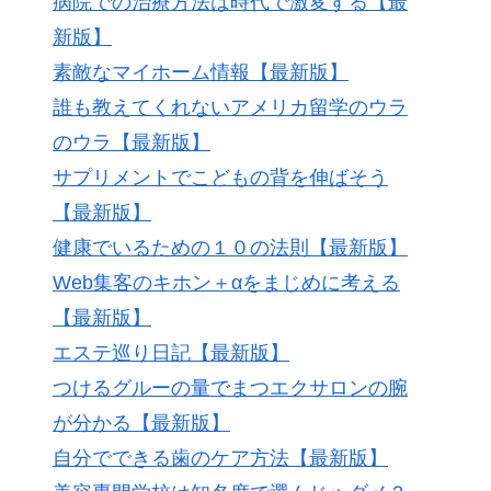
病院での治療方法は時代で激変する【最
新版】
素敵なマイホーム情報【最新版】
誰も教えてくれないアメリカ留学のウラ
のウラ【最新版】
サプリメントでこどもの背を伸ばそう
【最新版】
健康でいるための１０の法則【最新版】
Web集客のキホン＋αをまじめに考える
【最新版】
エステ巡り日記【最新版】
つけるグルーの量でまつエクサロンの腕
が分かる【最新版】
自分でできる歯のケア方法【最新版】