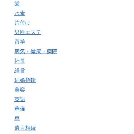
歯
水素
片付け
男性エステ
留学
病気・健康・病院
社長
経営
結婚指輪
美容
英語
葬儀
車
遺言相続